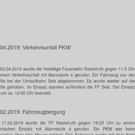
.04.2019: Verkehrsunfall PKW
02.04.2019 wurde die freiwillige Feuerwehr Kastelruth gegen 11:5 Uhr
einem Verkehrsunfall mit Alarmstufe 4 gerufen. Ein Fahrzeug von der
aße bei der Umlaufbahn Seis abgekommen. Es wurde wieder auf die
aße gehoben. Im Einsatz standen außerdem die FF Seis. Der Einsatz
 um ca. 12:50 Uhr beendet.
.02.2019: Fahrzeugbergung
17.02.2019 wurde die FF Kastelruth gegen 19:25 Uhr zu einem
hnischen Einsatz mit Alarmstufe 4 gerufen. Ein PKW war beim
parken über eine Mauer gekippt. Das Fahrzeug wurde mit dem Kran