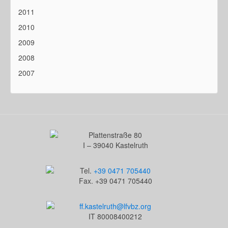
2011
2010
2009
2008
2007
Plattenstraße 80
I – 39040 Kastelruth
Tel.
+39 0471 705440
Fax. +39 0471 705440
ff.kastelruth@lfvbz.org
IT 80008400212